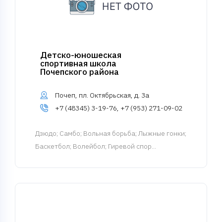
Детско-юношеская
спортивная школа
Почепского района
Почеп, пл. Октябрьская, д. 3а
+7 (48345) 3-19-76, +7 (953) 271-09-02
Дзюдо
; Самбо; Вольная борьба; Лыжные гонки;
Баскетбол; Волейбол; Гиревой спор...