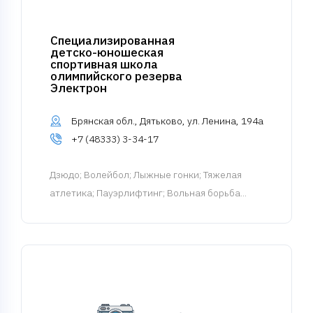
Специализированная
детско-юношеская
спортивная школа
олимпийского резерва
Электрон
Брянская обл., Дятьково, ул. Ленина, 194а
+7 (48333) 3-34-17
Дзюдо
; Волейбол; Лыжные гонки; Тяжелая
атлетика; Пауэрлифтинг; Вольная борьба...