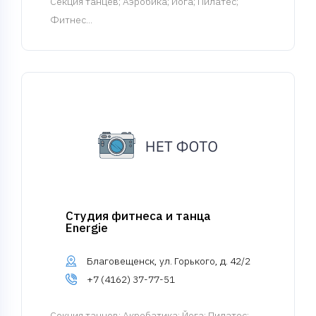
Cекция танцев
; Аэробика; Йога; Пилатес;
Фитнес...
Студия фитнеса и танца
Energie
Благовещенск, ул. Горького, д. 42/2
+7 (4162) 37-77-51
Cекция танцев
; Акробатика; Йога; Пилатес;