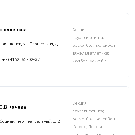
говещенска
Cекция
пауэрлифтинга
;
говещенск, ул. Пионерская, д.
Баскетбол; Волейбол;
Тяжелая атлетика;
, +7 (4162) 52-02-37
Футбол; Хоккей с...
Cекция
.В.Качева
пауэрлифтинга
;
Баскетбол; Волейбол;
бодный, пер. Театральный, д. 2
Каратэ; Легкая
атлетика; Лыжные го...