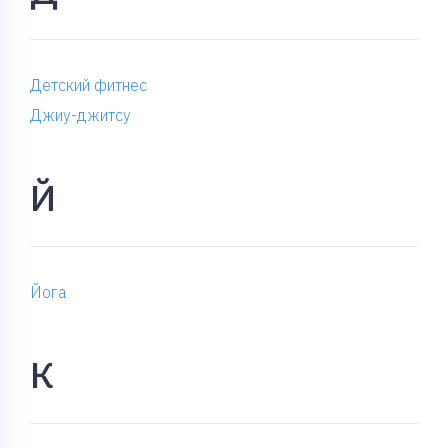
Детский фитнес
Джиу-джитсу
Й
Йога
К