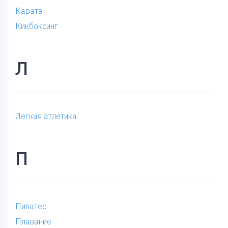
Каратэ
Кикбоксинг
Л
Легкая атлетика
П
Пилатес
Плавание